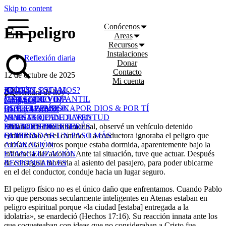
Skip to content
Conócenos
En peligro
Areas
Recursos
Instalaciones
Reflexión diaria
Donar
Contacto
12 de octubre de 2025
Mi cuenta
¿DÓNDE ESTAMOS?
ACCIÓN SOCIAL
REDES
La escritura de hoy :
¿ERES NUEVO?
MINISTERIO INFANTIL
CANAL DE VIDA
Cart
0,00
€
QUÉ CREEMOS
ESCUELA BÍBLICA
REVISTA PASIÓN - POR DIOS & POR TÍ
Hechos 17:16-34
¿SABÍAS QUE...
MINISTERIO DE JUVENTUD
NUESTRO PAN DIARIO
Durante mi caminata matinal, observé un vehículo detenido
PACTO DE IGLESIA
MINI GRUPOS
ENLACES DE INTERÉS
contramano en el camino. La conductora ignoraba el peligro que
QUIERO DAR UN PASO MÁS
FAMILIA
corrían ella y otros porque estaba dormida, aparentemente bajo la
ADORACIÓN
influencia del alcohol. Ante tal situación, tuve que actuar. Después
EVANGELIZACIÓN
de conseguir moverla al asiento del pasajero, para poder ubicarme
RESPONSABLES
en el del conductor, conduje hacia un lugar seguro.
El peligro físico no es el único daño que enfrentamos. Cuando Pablo
vio que personas secularmente inteligentes en Atenas estaban en
peligro espiritual porque «la ciudad [estaba] entregada a la
idolatría», se enardeció (Hechos 17:16). Su reacción innata ante los
que coqueteaban con ideas que no consideraban a Cristo fue