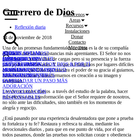
Skip
Guerrero de Dios
to
Conócenos
content
Areas
Recursos
Reflexión diaria
Instalaciones
Donar
14 de noviembre de 2018
Contacto
Mi cuenta
Una de las promesas fundamentales de Dios es la de su compañía
¿DÓNDE ESTAMOS?
ACCIÓN SOCIAL
REDES
constante ante las circunstancias más apremiantes. El Señor no nos
¿ERES NUEVO?
MINISTERIO INFANTIL
CANAL DE VIDA
garantiza un camino libre de cargas pero si su presencia y la fuerza
Cart
0,00
€
QUÉ CREEMOS
ESCUELA BÍBLICA
REVISTA PASIÓN - POR DIOS & POR TÍ
para poder sobrellevarlas. Y es que Al dirigirnos por lugares difíciles
¿SABÍAS QUE...
MINISTERIO DE JUVENTUD
NUESTRO PAN DIARIO
encontramos que Dios nos muestra el poder de su gracia al guiarnos,
PACTO DE IGLESIA
MINI GRUPOS
ENLACES DE INTERÉS
hacernos madurar y transformarnos en creación a su imagen y
QUIERO DAR UN PASO MÁS
FAMILIA
semejanza.
ADORACIÓN
Los devocionales diarios a través del estudio de la palabra, hacer
EVANGELIZACIÓN
más efectiva esa transformación que el Señor requiere de nosotros,
RESPONSABLES
no sólo ante las dificultades, sino también en los momentos de
alegría y regocijo.
¿Está pasando por una experiencia desalentadora que pone a prueba
tu fortaleza y tu fe? Restaura y refresca tu alma, mediante los
devocionales diarios , para que en ese punto de vida, por el que
todos pasamos, donde las pruebas nos solicitan coraje y obediencia